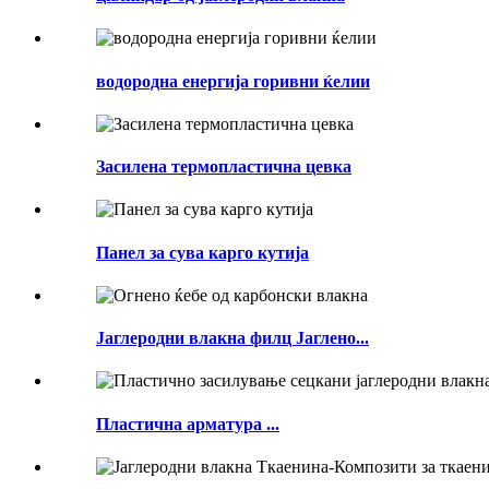
водородна енергија горивни ќелии
Засилена термопластична цевка
Панел за сува карго кутија
Јаглеродни влакна филц Јаглено...
Пластична арматура ...