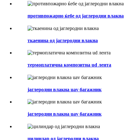
противпожарно ќебе од јаглеродни влакна
ткаенина од јаглеродни влакна
термоплатична композитна ud лента
јаглеродни влакна uav багажник
јаглеродни влакна uav багажник
цилиндар од јаглеродни влакна