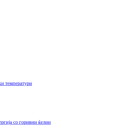
ки температури
ергија со горивни ќелии