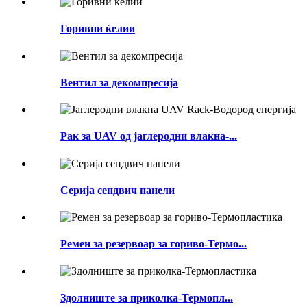
Горивни ќелии
Вентил за декомпресија
Рак за UAV од јаглеродни влакна-...
Серија сендвич панели
Ремен за резервоар за гориво-Термо...
Здолниште за приколка-Термопл...