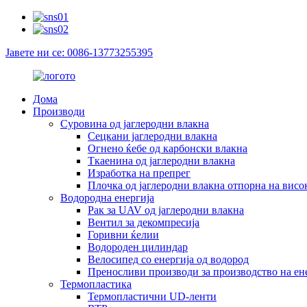
Јавете ни се: 0086-13773255395
Дома
Производи
Суровина од јаглеродни влакна
Сецкани јаглеродни влакна
Огнено ќебе од карбонски влакна
Ткаенина од јаглеродни влакна
Изработка на препрег
Плочка од јаглеродни влакна отпорна на висо
Водородна енергија
Рак за UAV од јаглеродни влакна
Вентил за декомпресија
Горивни ќелии
Водороден цилиндар
Велосипед со енергија од водород
Преносливи производи за производство на ен
Термопластика
Термопластични UD-ленти