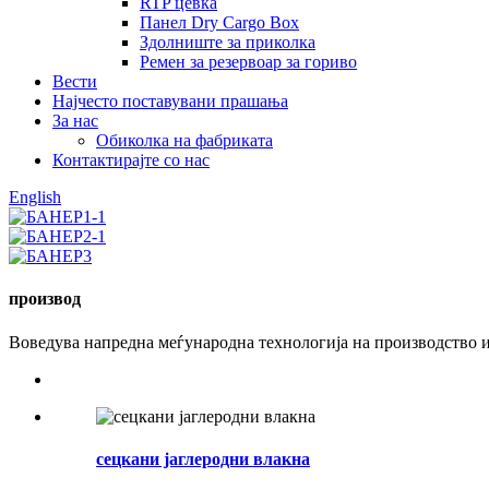
RTP цевка
Панел Dry Cargo Box
Здолниште за приколка
Ремен за резервоар за гориво
Вести
Најчесто поставувани прашања
За нас
Обиколка на фабриката
Контактирајте со нас
English
производ
Воведува напредна меѓународна технологија на производство 
сецкани јаглеродни влакна