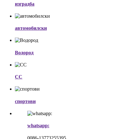
изградба
автомобилски
Водород
CC
спортови
whatsapp:
0086-13773255395