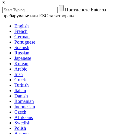
x
Притиснете Enter за
пребарување или ESC за затворање
English
French
German
Portuguese
Spanish
Russian
Japanese
Korean
Arabic
Irish
Greek
Turkish
Italian
Danish
Romanian
Indonesian
Czech
Afrikaans
Swedish
Polish
Basque