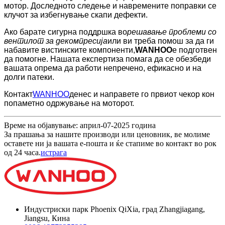
мотор. Доследното следење и навремените поправки се
клучот за избегнување скапи дефекти.
Ако барате сигурна поддршка во
решавање проблеми со
вентилот за декомпресија
или ви треба помош за да ги
набавите вистинските компоненти,
WANHOO
е подготвен
да помогне. Нашата експертиза помага да се обезбеди
вашата опрема да работи непречено, ефикасно и на
долги патеки.
Контакт
WANHOO
денес и направете го првиот чекор кон
попаметно одржување на моторот.
Време на објавување: април-07-2025 година
За прашања за нашите производи или ценовник, ве молиме
оставете ни ја вашата е-пошта и ќе стапиме во контакт во рок
од 24 часа.
истрага
Индустриски парк Phoenix QiXia, град Zhangjiagang,
Jiangsu, Кина