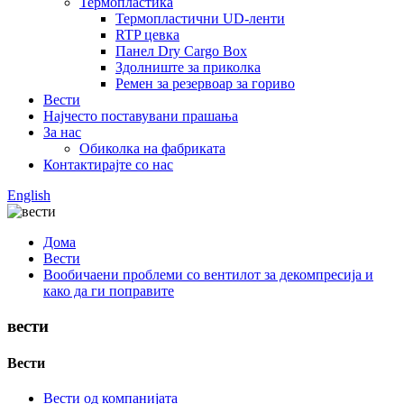
Термопластика
Термопластични UD-ленти
RTP цевка
Панел Dry Cargo Box
Здолниште за приколка
Ремен за резервоар за гориво
Вести
Најчесто поставувани прашања
За нас
Обиколка на фабриката
Контактирајте со нас
English
Дома
Вести
Вообичаени проблеми со вентилот за декомпресија и
како да ги поправите
вести
Вести
Вести од компанијата