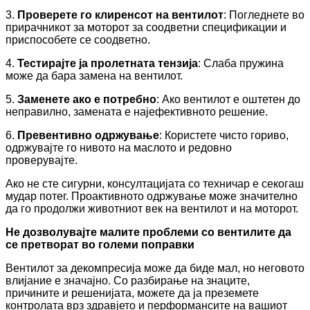
3.
Проверете го клиренсот на вентилот
: Погледнете во
прирачникот за моторот за соодветни спецификации и
приспособете се соодветно.
4.
Тестирајте ја пролетната тензија
: Слаба пружина
може да бара замена на вентилот.
5.
Заменете ако е потребно
: Ако вентилот е оштетен до
неправилно, замената е најефективното решение.
6.
Превентивно одржување
: Користете чисто гориво,
одржувајте го нивото на маслото и редовно
проверувајте.
Ако не сте сигурни, консултацијата со техничар е секогаш
мудар потег. Проактивното одржување може значително
да го продолжи животниот век на вентилот и на моторот.
Не дозволувајте малите проблеми со вентилите да
се претворат во големи поправки
Вентилот за декомпресија може да биде мал, но неговото
влијание е значајно. Со разбирање на знаците,
причините и решенијата, можете да ја преземете
контролата врз здравјето и перформансите на вашиот