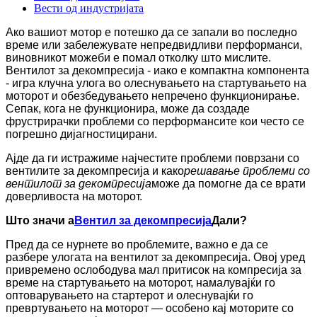
Вести од индустријата
Ако вашиот мотор е потешко да се запали во последно
време или забележувате непредвидливи перформанси,
виновникот можеби е помал отколку што мислите.
Вентилот за декомпресија - иако е компактна компонента
- игра клучна улога во олеснувањето на стартувањето на
моторот и обезбедувањето непречено функционирање.
Сепак, кога не функционира, може да создаде
фрустрирачки проблеми со перформансите кои често се
погрешно дијагностицирани.
Ајде да ги истражиме најчестите проблеми поврзани со
вентилите за декомпресија и како
решавање проблеми со
вентилот за декомпресија
може да помогне да се врати
доверливоста на моторот.
Што значи а
Вентил за декомпресија
Дали?
Пред да се нурнете во проблемите, важно е да се
разбере улогата на вентилот за декомпресија. Овој уред
привремено ослободува мал притисок на компресија за
време на стартувањето на моторот, намалувајќи го
оптоварувањето на стартерот и олеснувајќи го
превртувањето на моторот — особено кај моторите со