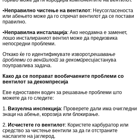
•
Неправилно чистење на вентилот
: Неусогласеноста
или абењето може да го спречат вентилот да се постави
правилно.
•
Неправилна инсталација
: Ако неодамна е заменет,
лошо инсталираниот вентил може да предизвика
непосредни проблеми.
Откако ќе го идентификувате изворот,
решавање
проблеми со вентилот за декомпресија
станува
поуправлива задача.
Како да се поправат вообичаените проблеми со
вентилот за декомпресија
Еве едноставен водич за решавање проблеми што
можете да го следите:
1.
Визуелна инспекција
: Проверете дали има очигледни
знаци на абење, корозија или блокирање.
2.
Исчистете го вентилот
: Користете карбуратор или
средство за чистење вентили за да ги отстраните
наслагите на јаглерод.