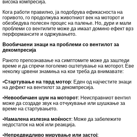
висока компресија.
Кога работи правилно, ја подобрува ефикасноста на
горивото, го продолжува животниот век на моторот и
обезбедува полесен процес на палење. Но, дури и мали
проблеми со вентилите може да имаат домино ефект врз
перформансите и одржувањето.
Вообичаени знаци на проблеми со вентилот за
декомпресија
Раното препознавање на симптомите може да заштеди
време и да спречи поголемо оштетување на моторот. Еве
неколку црвени знамиња на кои треба да внимавате:
•
Стартување на тврд мотор
: Еден од најчестите знаци
на дефект на вентилот за декомпресија.
•
Невообичаен шум на моторот
: Неисправниот вентил
може да создаде звук на отчукување или шушкање за
време на стартувањето.
•
Намалена излезна моќност
: Може да забележите
недостаток на моќ или реакција.
•
Непредвидливо мирување или застој
: