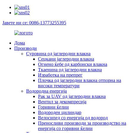
Јавете ни се: 0086-13773255395
Дома
Производи
Суровина од јаглеродни влакна
Сецкани јаглеродни влакна
Огнено ќебе од карбонски влакна
Ткаенина од јаглеродни влакна
Изработка на препрег
Плочка од јаглеродни влакна отпорна на
високи температури
Водородна енергија
Рак за UAV од јаглеродни влакна
Вентил за декомпресија
Горивни ќелии
Водороден цилиндар
Велосипед со енергија од водород
Преносливи производи за производство на
енергија со горивни ќелии