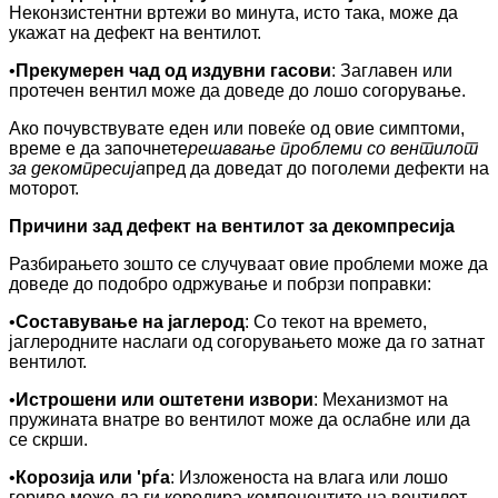
Неконзистентни вртежи во минута, исто така, може да
укажат на дефект на вентилот.
•
Прекумерен чад од издувни гасови
: Заглавен или
протечен вентил може да доведе до лошо согорување.
Ако почувствувате еден или повеќе од овие симптоми,
време е да започнете
решавање проблеми со вентилот
за декомпресија
пред да доведат до поголеми дефекти на
моторот.
Причини зад дефект на вентилот за декомпресија
Разбирањето зошто се случуваат овие проблеми може да
доведе до подобро одржување и побрзи поправки:
•
Составување на јаглерод
: Со текот на времето,
јаглеродните наслаги од согорувањето може да го затнат
вентилот.
•
Истрошени или оштетени извори
: Механизмот на
пружината внатре во вентилот може да ослабне или да
се скрши.
•
Корозија или 'рѓа
: Изложеноста на влага или лошо
гориво може да ги кородира компонентите на вентилот.