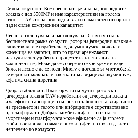
Силна робусност: Компресивната јачина на јаглеродните
влакна е над 3500MP и има карактеристики на голема
јачина. UAV -то на јаглеродни влакна има силен отпор кон
пад и силен компресивен капацитет;
Лесно за склопување и расклопување: Структурата на
беспилотната рамка со мулти -ротор на јаглеродни влакна е
едноставна, и е изработена од алуминиумска колона и
конекција на завртки, што го прави аранжманот
исклучително удобен во процесот на инсталација на
компонентите; Може да се собере во секое време и каде
било, и лесно е да се носи; Многу е погодно за употреба; И
се користат колоната и завртката за авијациска алуминиум,
која има силна цврстина.
Добра стабилност: Платформата на мулти -роторски
јаглеродни влакна UAV изработени од јаглеродни влакна
има ефект на апсорпција на шок и стабилност, а влијанието
на тресењето на телото или вибрациите е спротивставено
од платформата. Добрата комбинација на топката со
амортизери и платформата може ефикасно да ја зголеми
стабилноста и да ја намали апсорпцијата на шок и да лета
непречено во воздухот;