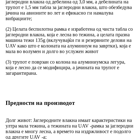
јаглеродни влакна од дебелина од 3,0 мм, а дебелината на
трупот е 1,5 мм табла за јаглеродни влакна, што обезбедува
јачина на авионите во лет и ефикасно ги намалува
вибрациите;
(2) Целата беспилотна рамка е изработена од чиста табла со
јаглеродни влакна, која е лесна во тежина, а целата празна
машина тежи 135g (вклучувајќи ги и резервните делови на
UAV како што е колоната на алуминиум на завртки), која е
мала во волумен и долго во услужен живот
(3) трупот е поврзан со колона на алуминиумска легура,
која е лесно да се модифицира, а јачината на трупот е
загарантирана.
Предности на производот
Долг живот: Јаглеродните влакна имаат карактеристики на
ултра мала тежина, а тежината на UAV -рамка за јаглеродни
влакна е многу лесна, а времето на издржливост е подолго
од другите UAV -а;