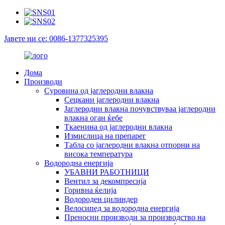
Јавете ни се: 0086-1377325395
Дома
Производи
Суровина од јаглеродни влакна
Сецкани јаглеродни влакна
Јаглеродни влакна почувствуваа јаглеродни
влакна оган ќебе
Ткаенина од јаглеродни влакна
Измислица на препарег
Табла со јаглеродни влакна отпорни на
висока температура
Водородна енергија
УБАВНИ РАБОТНИЦИ
Вентил за декомпресија
Горивна ќелија
Водороден цилиндер
Велосипед за водородна енергија
Преносни производи за производство на