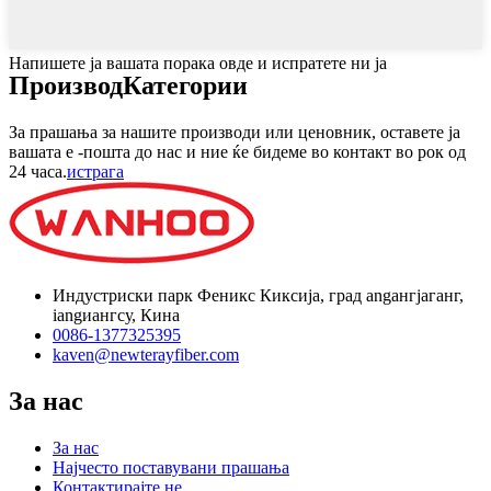
Напишете ја вашата порака овде и испратете ни ја
Производ
Категории
За прашања за нашите производи или ценовник, оставете ја
вашата е -пошта до нас и ние ќе бидеме во контакт во рок од
24 часа.
истрага
Индустриски парк Феникс Киксија, град angангјаганг,
iangиангсу, Кина
0086-1377325395
kaven@newterayfiber.com
За нас
За нас
Најчесто поставувани прашања
Контактирајте не