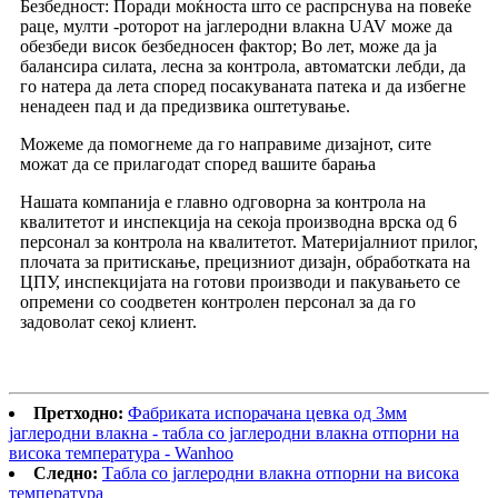
Безбедност: Поради моќноста што се распрснува на повеќе
раце, мулти -роторот на јаглеродни влакна UAV може да
обезбеди висок безбедносен фактор; Во лет, може да ја
балансира силата, лесна за контрола, автоматски лебди, да
го натера да лета според посакуваната патека и да избегне
ненадеен пад и да предизвика оштетување.
Можеме да помогнеме да го направиме дизајнот, сите
можат да се прилагодат според вашите барања
Нашата компанија е главно одговорна за контрола на
квалитетот и инспекција на секоја производна врска од 6
персонал за контрола на квалитетот. Материјалниот прилог,
плочата за притискање, прецизниот дизајн, обработката на
ЦПУ, инспекцијата на готови производи и пакувањето се
опремени со соодветен контролен персонал за да го
задоволат секој клиент.
Претходно:
Фабриката испорачана цевка од 3мм
јаглеродни влакна - табла со јаглеродни влакна отпорни на
висока температура - Wanhoo
Следно:
Табла со јаглеродни влакна отпорни на висока
температура