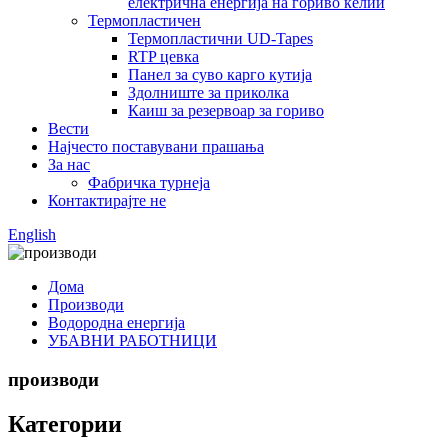
електрична енергија на гориво ќелии
Термопластичен
Термопластични UD-Tapes
RTP цевка
Панел за суво карго кутија
Здолниште за приколка
Каиш за резервоар за гориво
Вести
Најчесто поставувани прашања
За нас
Фабричка турнеја
Контактирајте не
English
Дома
Производи
Водородна енергија
УБАВНИ РАБОТНИЦИ
производи
Категории