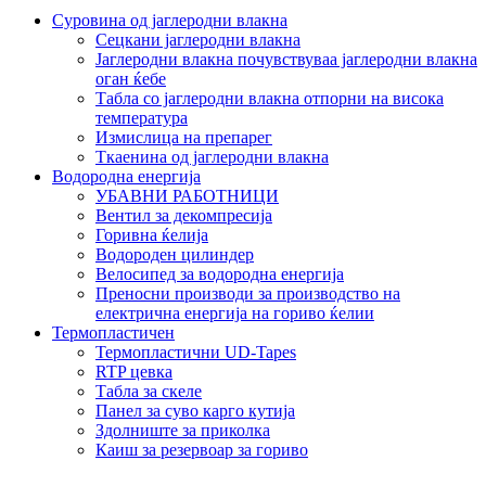
Суровина од јаглеродни влакна
Сецкани јаглеродни влакна
Јаглеродни влакна почувствуваа јаглеродни влакна
оган ќебе
Табла со јаглеродни влакна отпорни на висока
температура
Измислица на препарег
Ткаенина од јаглеродни влакна
Водородна енергија
УБАВНИ РАБОТНИЦИ
Вентил за декомпресија
Горивна ќелија
Водороден цилиндер
Велосипед за водородна енергија
Преносни производи за производство на
електрична енергија на гориво ќелии
Термопластичен
Термопластични UD-Tapes
RTP цевка
Табла за скеле
Панел за суво карго кутија
Здолниште за приколка
Каиш за резервоар за гориво