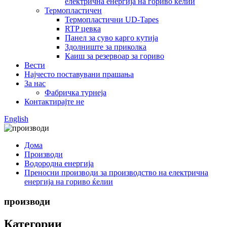
електрична енергија на гориво ќелии
Термопластичен
Термопластични UD-Tapes
RTP цевка
Панел за суво карго кутија
Здолниште за приколка
Каиш за резервоар за гориво
Вести
Најчесто поставувани прашања
За нас
Фабричка турнеја
Контактирајте не
English
Дома
Производи
Водородна енергија
Преносни производи за производство на електрична
енергија на гориво ќелии
производи
Категории