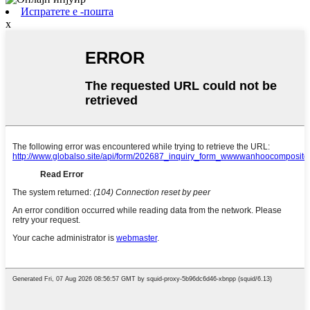
Испратете е -пошта
x