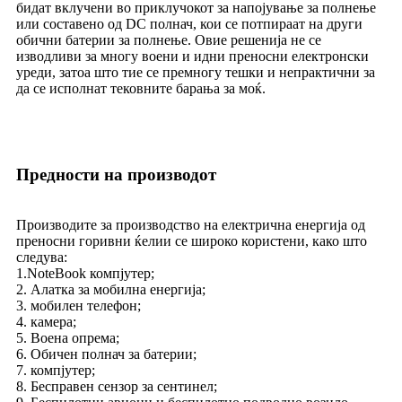
бидат вклучени во приклучокот за напојување за полнење
или составено од DC полнач, кои се потпираат на други
обични батерии за полнење. Овие решенија не се
изводливи за многу воени и идни преносни електронски
уреди, затоа што тие се премногу тешки и непрактични за
да се исполнат тековните барања за моќ.
Предности на производот
Производите за производство на електрична енергија од
преносни горивни ќелии се широко користени, како што
следува:
1.NoteBook компјутер;
2. Алатка за мобилна енергија;
3. мобилен телефон;
4. камера;
5. Воена опрема;
6. Обичен полнач за батерии;
7. компјутер;
8. Бесправен сензор за сентинел;