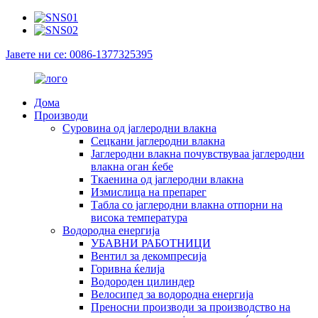
Јавете ни се: 0086-1377325395
Дома
Производи
Суровина од јаглеродни влакна
Сецкани јаглеродни влакна
Јаглеродни влакна почувствуваа јаглеродни
влакна оган ќебе
Ткаенина од јаглеродни влакна
Измислица на препарег
Табла со јаглеродни влакна отпорни на
висока температура
Водородна енергија
УБАВНИ РАБОТНИЦИ
Вентил за декомпресија
Горивна ќелија
Водороден цилиндер
Велосипед за водородна енергија
Преносни производи за производство на