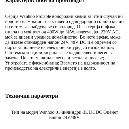
Карактеристики на производот
Серија Wanhoo Protable водородни ќелии за итни случаи во
водство на моќност е составено од водородно гориво ќелии
и систем за снабдување со водород. Оваа серија опфаќа
нивоа на моќност од 400W до 3kW, излегувајќи 220V AC
моќ за дневни уреди за домаќинство. Во исто време, може
да излезе стандарден напон 24V, 48V DC и е опремен со
порта за полнење на електронски уред со низок напон.
Системскиот цилиндер на гас е надворешен и лесен за
замена; Целата машина е лесна и лесна за носење;
Употребата е флексибилна; Времето на издржливост на
производство на електрична енергија е долго.
Технички параметри
Тип на модел Wanhoo 01-цилиндри-3L DCDC Оценет
напон 24V/48V