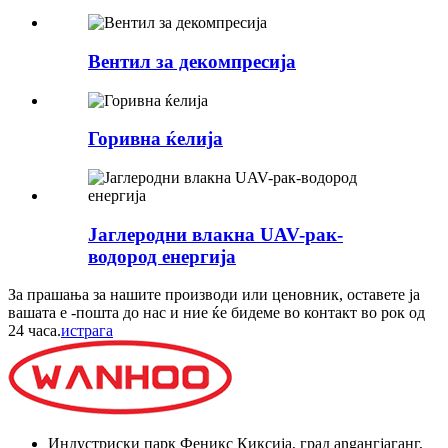
Вентил за декомпресија
Горивна ќелија
Јаглеродни влакна UAV-рак-
водород енергија
За прашања за нашите производи или ценовник, оставете ја
вашата е -пошта до нас и ние ќе бидеме во контакт во рок од
24 часа.
истрага
Индустриски парк Феникс Киксија, град angангјаганг,