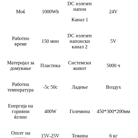
DC излезен
напон
Моќ
1000Wh
24V
Канал 1
DC излезен
Работно
150 мин
напонски
5V
време
канал 2
Материјал за
Системски
Пластика
5000 ч
домување
живот
Работна
-5c 50c
Ладење
Воздух
температура
Енергија на
горивни
400W
Големина
450*300*200мм
ќелии
Опсег на
15V-25V
Тежина
6 кг