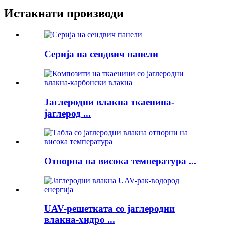
Истакнати производи
Серија на сендвич панели
Јаглеродни влакна ткаенина-
јаглерод ...
Отпорна на висока температура ...
UAV-решетката со јаглеродни
влакна-хидро ...