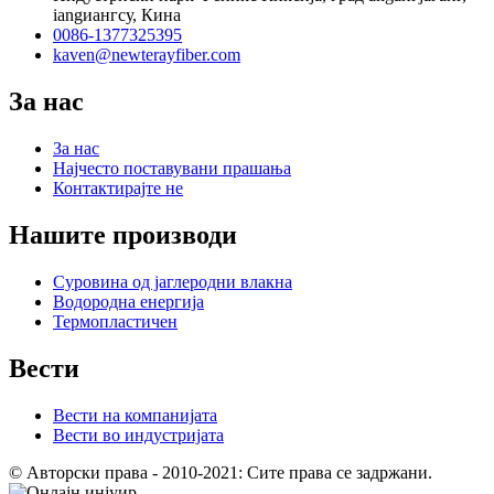
iangиангсу, Кина
0086-1377325395
kaven@newterayfiber.com
За нас
За нас
Најчесто поставувани прашања
Контактирајте не
Нашите производи
Суровина од јаглеродни влакна
Водородна енергија
Термопластичен
Вести
Вести на компанијата
Вести во индустријата
© Авторски права - 2010-2021: Сите права се задржани.