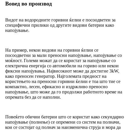
Вовед во производ
Видот на водородните горивни ќелии е посоодветен за
специфични прилики од другите видови батерии како
напојување.
На пример, некои видови на горивни ќелии се
посоодветни за мали преносни напојување, напојување со
моќност. Големи можат да се користат за напојување со
електрична енергија со автомобили на гориво или некои
фиксни напојувања. Највисокиот може да достигне 3kW,
како преносен генератор. Најголемата предност на
користењето на преносни горивни ќелии е тоа што тие се
компактно, лесен, ефикасно и издржливо преносно
напојување, што може да го продолжи работното време на
опремата без да се наполни.
Повеќето обични батерии што се користат како секундарно
напојување (полнење) се опремени со систем на полначи,
кои се состојат од полнач за наизменична струја и мора да