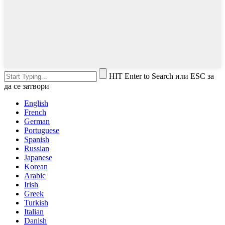
HIT Enter to Search или ESC за
да се затвори
English
French
German
Portuguese
Spanish
Russian
Japanese
Korean
Arabic
Irish
Greek
Turkish
Italian
Danish