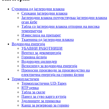
Суровина од јаглеродни влакна
Сецкани јаглеродни влакна
Јаглеродни влакна почувствуваа јаглеродни влакна
оган ќебе
Табла со јаглеродни влакна отпорни на висока
температура
Измислица на препарег
Ткаенина од јаглеродни влакна
Водородна енергија
УБАВНИ РАБОТНИЦИ
Вентил за декомпресија
Горивна ќелија
Водороден цилиндер
Велосипед за водородна енергија
Преносни производи за производство на
електрична енергија на гориво ќелии
Термопластичен
Термопластични UD-Tapes
RTP цевка
Табла за скеле
Панел за суво карго кутија
Здолниште за приколка
Каиш за резервоар за гориво