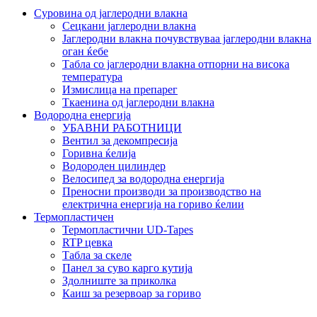
Суровина од јаглеродни влакна
Сецкани јаглеродни влакна
Јаглеродни влакна почувствуваа јаглеродни влакна
оган ќебе
Табла со јаглеродни влакна отпорни на висока
температура
Измислица на препарег
Ткаенина од јаглеродни влакна
Водородна енергија
УБАВНИ РАБОТНИЦИ
Вентил за декомпресија
Горивна ќелија
Водороден цилиндер
Велосипед за водородна енергија
Преносни производи за производство на
електрична енергија на гориво ќелии
Термопластичен
Термопластични UD-Tapes
RTP цевка
Табла за скеле
Панел за суво карго кутија
Здолниште за приколка
Каиш за резервоар за гориво