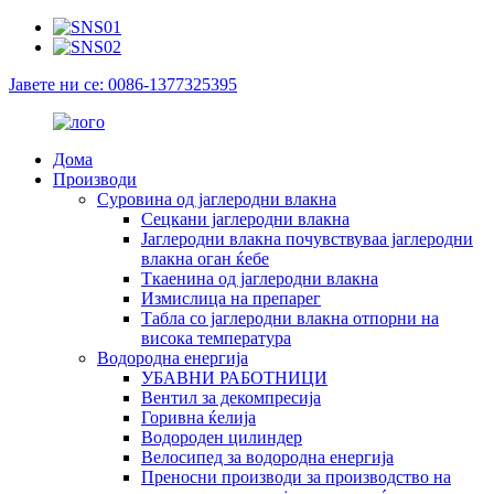
Јавете ни се: 0086-1377325395
Дома
Производи
Суровина од јаглеродни влакна
Сецкани јаглеродни влакна
Јаглеродни влакна почувствуваа јаглеродни
влакна оган ќебе
Ткаенина од јаглеродни влакна
Измислица на препарег
Табла со јаглеродни влакна отпорни на
висока температура
Водородна енергија
УБАВНИ РАБОТНИЦИ
Вентил за декомпресија
Горивна ќелија
Водороден цилиндер
Велосипед за водородна енергија
Преносни производи за производство на