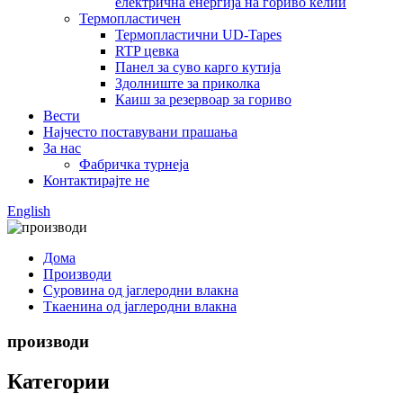
електрична енергија на гориво ќелии
Термопластичен
Термопластични UD-Tapes
RTP цевка
Панел за суво карго кутија
Здолниште за приколка
Каиш за резервоар за гориво
Вести
Најчесто поставувани прашања
За нас
Фабричка турнеја
Контактирајте не
English
Дома
Производи
Суровина од јаглеродни влакна
Ткаенина од јаглеродни влакна
производи
Категории