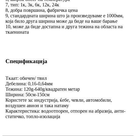
7, тип: 1к, 3к, 6к, 12к, 24к
8, добра површина, фабричка цена
9, стандардната ширина што ја произведуваме е 1000мм,
која било друга ширина може да биде на ваше барање
10, може да биде достапна и друга тежина на областа на
ткаенината
Спецификација
Ткаат: обичен/ твил
Дебелина: 0,16-0,64мм
Тежина: 120g-640g/квадратен метар
Ширина: 50см-150см
Користете за: индустрија, ќебе, чевли, автомобили,
воздушен авион и така натаму
Карактеристика: водоотпорен, отпорен на абразија, анти-
статичко, топло-изолација