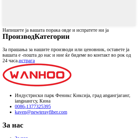
Напишете ја вашата порака овде и испратете ни ја
Производ
Категории
За прашања за нашите производи или ценовник, оставете ја
вашата е -пошта до нас и ние ќе бидеме во контакт во рок од
24 часа.
истрага
Индустриски парк Феникс Киксија, град angангјаганг,
iangиангсу, Кина
0086-1377325395
kaven@newterayfiber.com
За нас