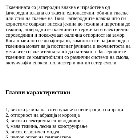
Ткаенината со јаглеродни влакна е изработена од
јаглеродни влакна со ткаени еднонасочни, обични ткаење
или стил на ткаење на Твил. Јаглеродните влакна што ги
користиме содржат висока јачина до тежина и цврстина до
тежина, јаглеродните ткаенини се термички и електрично
спроводливи и покажуваат одлична отпорност на замор.
Кога правилно се дизајнирани, композитите на јаглеродна
ткаенина можат да ја постигнат јачината и вкочанетоста на
металите со значителна заштеда на тежина. Јаглеродните
ткаенини се компатибилни со различни системи на смола,
вклучувајќи епокси, полиестер и винил естер смоли.
Главни карактеристики
1, висока јачина на затегнување и пенетрација на зраци
2, отпорност на абразија и корозија
3, висока електрична спроводливост
4, мала тежина, лесна за конструирање
5, висок еластичен модул
6, широк опсег на температура