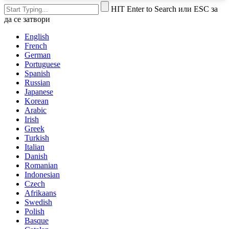
HIT Enter to Search или ESC за
да се затвори
English
French
German
Portuguese
Spanish
Russian
Japanese
Korean
Arabic
Irish
Greek
Turkish
Italian
Danish
Romanian
Indonesian
Czech
Afrikaans
Swedish
Polish
Basque