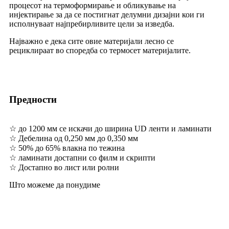
процесот на термоформирање и обликување на
инјектирање за да се постигнат делумни дизајни кои ги
исполнуваат најпребирливите цели за изведба.
Најважно е дека сите овие материјали лесно се
рециклираат во споредба со термосет материјалите.
Предности
☆ до 1200 мм се искачи до ширина UD ленти и ламинати
☆ Дебелина од 0,250 мм до 0,350 мм
☆ 50% до 65% влакна по тежина
☆ ламинати достапни со филм и скрипти
☆ Достапно во лист или ролни
Што можеме да понудиме