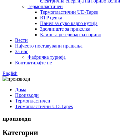
електрична енергија на гориво ќелии
Термопластичен
Термопластични UD-Tapes
RTP цевка
Панел за суво карго кутија
Здолниште за приколка
Каиш за резервоар за гориво
Вести
Најчесто поставувани прашања
За нас
Фабричка турнеја
Контактирајте не
English
Дома
Производи
Термопластичен
Термопластични UD-Tapes
производи
Категории