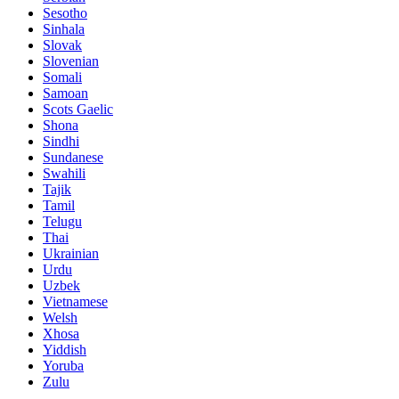
Sesotho
Sinhala
Slovak
Slovenian
Somali
Samoan
Scots Gaelic
Shona
Sindhi
Sundanese
Swahili
Tajik
Tamil
Telugu
Thai
Ukrainian
Urdu
Uzbek
Vietnamese
Welsh
Xhosa
Yiddish
Yoruba
Zulu