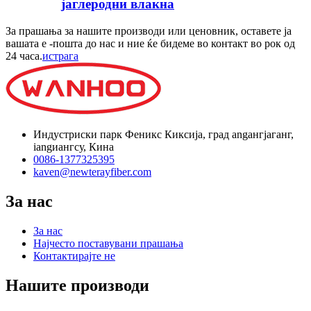
јаглеродни влакна
За прашања за нашите производи или ценовник, оставете ја
вашата е -пошта до нас и ние ќе бидеме во контакт во рок од
24 часа.
истрага
Индустриски парк Феникс Киксија, град angангјаганг,
iangиангсу, Кина
0086-1377325395
kaven@newterayfiber.com
За нас
За нас
Најчесто поставувани прашања
Контактирајте не
Нашите производи