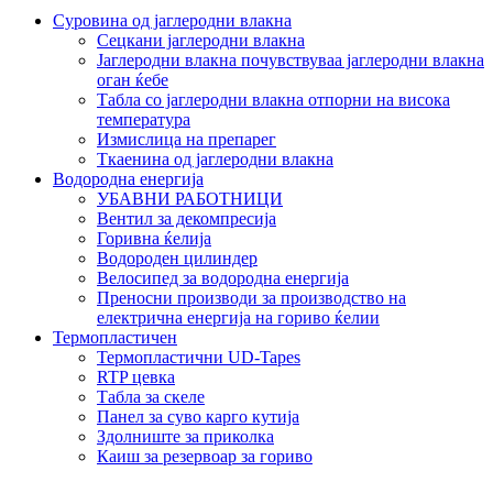
Суровина од јаглеродни влакна
Сецкани јаглеродни влакна
Јаглеродни влакна почувствуваа јаглеродни влакна
оган ќебе
Табла со јаглеродни влакна отпорни на висока
температура
Измислица на препарег
Ткаенина од јаглеродни влакна
Водородна енергија
УБАВНИ РАБОТНИЦИ
Вентил за декомпресија
Горивна ќелија
Водороден цилиндер
Велосипед за водородна енергија
Преносни производи за производство на
електрична енергија на гориво ќелии
Термопластичен
Термопластични UD-Tapes
RTP цевка
Табла за скеле
Панел за суво карго кутија
Здолниште за приколка
Каиш за резервоар за гориво