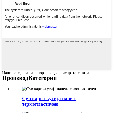
Напишете ја вашата порака овде и испратете ни ја
Производ
Категории
Сув карго-кутија панел-
термопластичен