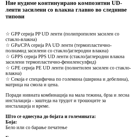
Ние нудиме континуирано композитни UD-
ленти засилени со влакна главно во следниве
типови
☆ GPP серија PP UD ленти (полипропилен засилен со
стакло-влакна)
☆ GPa/CPA серија PA UD ленти (термопластично-
полиамид засилени со стакло/јаглеродни влакна)
☆ GPPS серија PPS UD ленти (стакло/јаглеродни влакна
засилени термопластично-фениленсулфид)
☆ GPE серија PE UD ленти (полиетилен засилен со стакло-
влакна)
☆ Секоја е специфична по големина (ширина и дебелина),
матрица на смола и цена.
Поради нивната комбинација на мала тежина, брза и лесна
инсталација - заштеда на трудот и трошоците за
инсталација и време.
Што се однесува до бојата и големината:
Боја:
Бело или со барање печатење