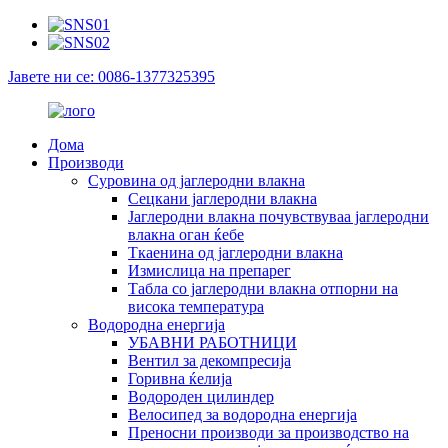
Јавете ни се: 0086-1377325395
Дома
Производи
Суровина од јаглеродни влакна
Сецкани јаглеродни влакна
Јаглеродни влакна почувствуваа јаглеродни
влакна оган ќебе
Ткаенина од јаглеродни влакна
Измислица на препарег
Табла со јаглеродни влакна отпорни на
висока температура
Водородна енергија
УБАВНИ РАБОТНИЦИ
Вентил за декомпресија
Горивна ќелија
Водороден цилиндер
Велосипед за водородна енергија
Преносни производи за производство на