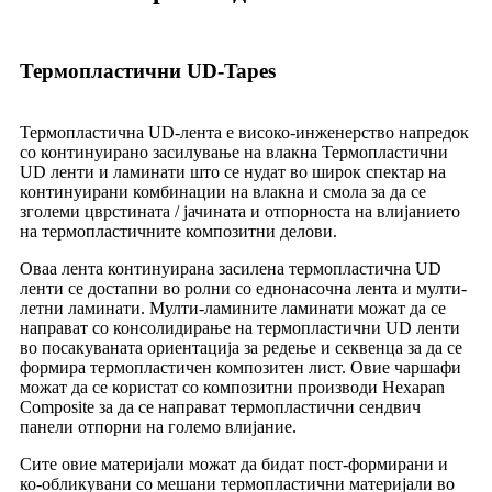
Термопластични UD-Tapes
Термопластична UD-лента е високо-инженерство напредок
со континуирано засилување на влакна Термопластични
UD ленти и ламинати што се нудат во широк спектар на
континуирани комбинации на влакна и смола за да се
зголеми цврстината / јачината и отпорноста на влијанието
на термопластичните композитни делови.
Оваа лента континуирана засилена термопластична UD
ленти се достапни во ролни со еднонасочна лента и мулти-
летни ламинати. Мулти-ламините ламинати можат да се
направат со консолидирање на термопластични UD ленти
во посакуваната ориентација за редење и секвенца за да се
формира термопластичен композитен лист. Овие чаршафи
можат да се користат со композитни производи Hexapan
Composite за да се направат термопластични сендвич
панели отпорни на големо влијание.
Сите овие материјали можат да бидат пост-формирани и
ко-обликувани со мешани термопластични материјали во