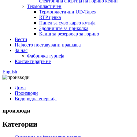
електрична енергија на гориво ќелии
Термопластичен
Термопластични UD-Tapes
RTP цевка
Панел за суво карго кутија
Здолниште за приколка
Каиш за резервоар за гориво
Вести
Најчесто поставувани прашања
За нас
Фабричка турнеја
Контактирајте не
English
Дома
Производи
Водородна енергија
производи
Категории