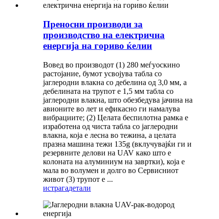
Преносни производи за
производство на електрична
енергија на гориво ќелии
Вовед во производот (1) 280 меѓуоскино
растојание, бумот усвојува табла со
јаглеродни влакна со дебелина од 3,0 мм, а
дебелината на трупот е 1,5 мм табла со
јаглеродни влакна, што обезбедува јачина на
авионите во лет и ефикасно ги намалува
вибрациите; (2) Целата беспилотна рамка е
изработена од чиста табла со јаглеродни
влакна, која е лесна во тежина, а целата
празна машина тежи 135g (вклучувајќи ги и
резервните делови на UAV како што е
колоната на алуминиум на завртки), која е
мала во волумен и долго во Сервисниот
живот (3) трупот е ...
истрага
детали