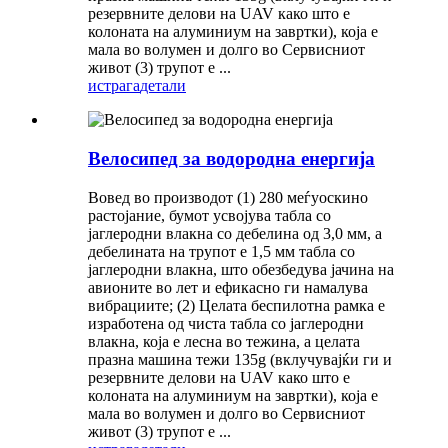
резервните делови на UAV како што е
колоната на алуминиум на завртки), која е
мала во волумен и долго во Сервисниот
живот (3) трупот е ...
истрага
детали
Велосипед за водородна енергија
Вовед во производот (1) 280 меѓуоскино
растојание, бумот усвојува табла со
јаглеродни влакна со дебелина од 3,0 мм, а
дебелината на трупот е 1,5 мм табла со
јаглеродни влакна, што обезбедува јачина на
авионите во лет и ефикасно ги намалува
вибрациите; (2) Целата беспилотна рамка е
изработена од чиста табла со јаглеродни
влакна, која е лесна во тежина, а целата
празна машина тежи 135g (вклучувајќи ги и
резервните делови на UAV како што е
колоната на алуминиум на завртки), која е
мала во волумен и долго во Сервисниот
живот (3) трупот е ...