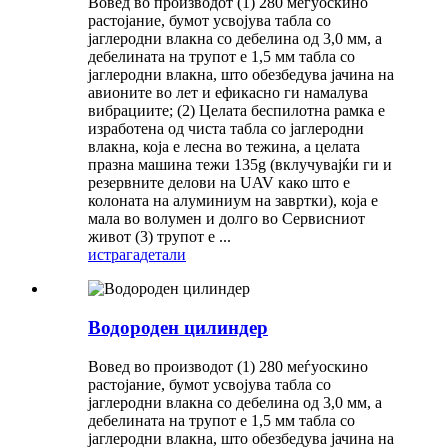
Вовед во производот (1) 280 меѓуоскино
растојание, бумот усвојува табла со
јаглеродни влакна со дебелина од 3,0 мм, а
дебелината на трупот е 1,5 мм табла со
јаглеродни влакна, што обезбедува јачина на
авионите во лет и ефикасно ги намалува
вибрациите; (2) Целата беспилотна рамка е
изработена од чиста табла со јаглеродни
влакна, која е лесна во тежина, а целата
празна машина тежи 135g (вклучувајќи ги и
резервните делови на UAV како што е
колоната на алуминиум на завртки), која е
мала во волумен и долго во Сервисниот
живот (3) трупот е ...
истрага
детали
Водороден цилиндер
Вовед во производот (1) 280 меѓуоскино
растојание, бумот усвојува табла со
јаглеродни влакна со дебелина од 3,0 мм, а
дебелината на трупот е 1,5 мм табла со
јаглеродни влакна, што обезбедува јачина на