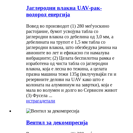
Јаглеродни влакна UAV-рак-
водород енергија
Вовед во производот (1) 280 меѓуоскино
растојание, бумот усвојува табла со
јаглеродни влакна со дебелина од 3,0 мм, а
дебелината на трупот е 1,5 мм табла со
јаглеродни влакна, што обезбедува јачина на
авионите во лет и ефикасно ги намалува
вибрациите; (2) Целата беспилотна рамка е
изработена од чиста табла со јаглеродни
влакна, која е лесна во тежина, а целата
празна машина тежи 135g (вклучувајќи ги и
резервните делови на UAV како што е
колоната на алуминиум на завртки), која е
мала во волумен и долго во Сервисен живот
(3) Фусела ...
истрага
детали
Вентил за декомпресија