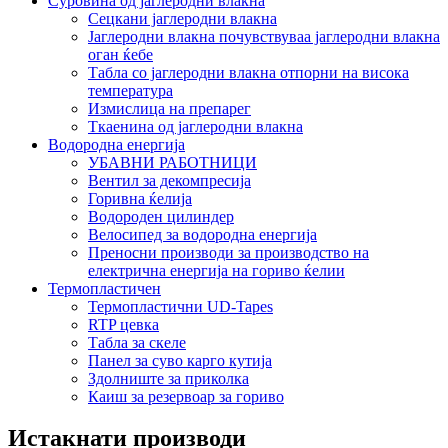
Суровина од јаглеродни влакна
Сецкани јаглеродни влакна
Јаглеродни влакна почувствуваа јаглеродни влакна
оган ќебе
Табла со јаглеродни влакна отпорни на висока
температура
Измислица на препарег
Ткаенина од јаглеродни влакна
Водородна енергија
УБАВНИ РАБОТНИЦИ
Вентил за декомпресија
Горивна ќелија
Водороден цилиндер
Велосипед за водородна енергија
Преносни производи за производство на
електрична енергија на гориво ќелии
Термопластичен
Термопластични UD-Tapes
RTP цевка
Табла за скеле
Панел за суво карго кутија
Здолниште за приколка
Каиш за резервоар за гориво
Истакнати производи