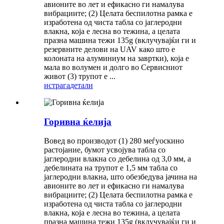
авионите во лет и ефикасно ги намалува
вибрациите; (2) Целата беспилотна рамка е
изработена од чиста табла со јаглеродни
влакна, која е лесна во тежина, а целата
празна машина тежи 135g (вклучувајќи ги и
резервните делови на UAV како што е
колоната на алуминиум на завртки), која е
мала во волумен и долго во Сервисниот
живот (3) трупот е ...
истрага
детали
Горивна ќелија
Вовед во производот (1) 280 меѓуоскино
растојание, бумот усвојува табла со
јаглеродни влакна со дебелина од 3,0 мм, а
дебелината на трупот е 1,5 мм табла со
јаглеродни влакна, што обезбедува јачина на
авионите во лет и ефикасно ги намалува
вибрациите; (2) Целата беспилотна рамка е
изработена од чиста табла со јаглеродни
влакна, која е лесна во тежина, а целата
празна машина тежи 135g (вклучувајќи ги и