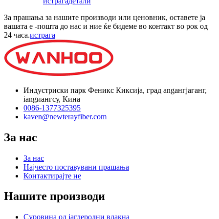
истрага
детали
За прашања за нашите производи или ценовник, оставете ја
вашата е -пошта до нас и ние ќе бидеме во контакт во рок од
24 часа.
истрага
Индустриски парк Феникс Киксија, град angангјаганг,
iangиангсу, Кина
0086-1377325395
kaven@newterayfiber.com
За нас
За нас
Најчесто поставувани прашања
Контактирајте не
Нашите производи
Суровина од јаглеродни влакна