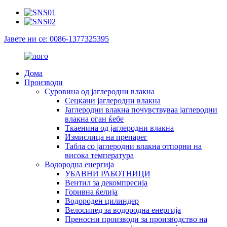
Јавете ни се: 0086-1377325395
Дома
Производи
Суровина од јаглеродни влакна
Сецкани јаглеродни влакна
Јаглеродни влакна почувствуваа јаглеродни
влакна оган ќебе
Ткаенина од јаглеродни влакна
Измислица на препарег
Табла со јаглеродни влакна отпорни на
висока температура
Водородна енергија
УБАВНИ РАБОТНИЦИ
Вентил за декомпресија
Горивна ќелија
Водороден цилиндер
Велосипед за водородна енергија
Преносни производи за производство на